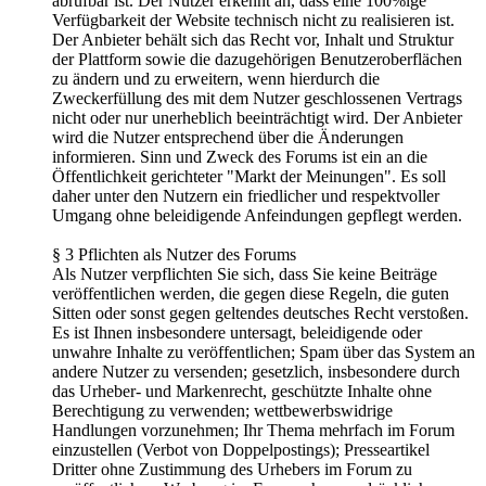
abrufbar ist. Der Nutzer erkennt an, dass eine 100%ige
Verfügbarkeit der Website technisch nicht zu realisieren ist.
Der Anbieter behält sich das Recht vor, Inhalt und Struktur
der Plattform sowie die dazugehörigen Benutzeroberflächen
zu ändern und zu erweitern, wenn hierdurch die
Zweckerfüllung des mit dem Nutzer geschlossenen Vertrags
nicht oder nur unerheblich beeinträchtigt wird. Der Anbieter
wird die Nutzer entsprechend über die Änderungen
informieren. Sinn und Zweck des Forums ist ein an die
Öffentlichkeit gerichteter "Markt der Meinungen". Es soll
daher unter den Nutzern ein friedlicher und respektvoller
Umgang ohne beleidigende Anfeindungen gepflegt werden.
§ 3 Pflichten als Nutzer des Forums
Als Nutzer verpflichten Sie sich, dass Sie keine Beiträge
veröffentlichen werden, die gegen diese Regeln, die guten
Sitten oder sonst gegen geltendes deutsches Recht verstoßen.
Es ist Ihnen insbesondere untersagt, beleidigende oder
unwahre Inhalte zu veröffentlichen; Spam über das System an
andere Nutzer zu versenden; gesetzlich, insbesondere durch
das Urheber- und Markenrecht, geschützte Inhalte ohne
Berechtigung zu verwenden; wettbewerbswidrige
Handlungen vorzunehmen; Ihr Thema mehrfach im Forum
einzustellen (Verbot von Doppelpostings); Presseartikel
Dritter ohne Zustimmung des Urhebers im Forum zu